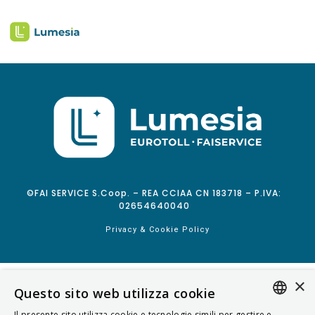
©FAI SERVICE S.Coop. – REA CCIAA CN 183718 – P.IVA:
02654640040
Privacy & Cookie Policy
×
Questo sito web utilizza cookie
Il presente sito utilizza cookie e tecnologie simili per gestire e