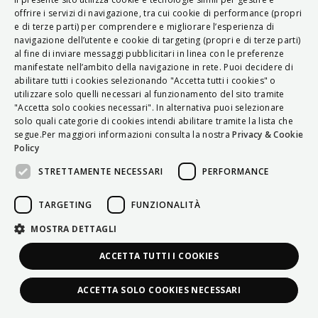
ITALIAN
offrire i servizi di navigazione, tra cui cookie di performance (propri
e di terze parti) per comprendere e migliorare l’esperienza di
ENGLISH
navigazione dell’utente e cookie di targeting (propri e di terze parti)
al fine di inviare messaggi pubblicitari in linea con le preferenze
FRENCH
manifestate nell’ambito della navigazione in rete. Puoi decidere di
abilitare tutti i cookies selezionando "Accetta tutti i cookies" o
HUNGARIAN
utilizzare solo quelli necessari al funzionamento del sito tramite
DEUTSCH
"Accetta solo cookies necessari". In alternativa puoi selezionare
solo quali categorie di cookies intendi abilitare tramite la lista che
POLSKI
segue.Per maggiori informazioni consulta la nostra
Privacy & Cookie
Policy
УКРАЇНСЬКА
STRETTAMENTE NECESSARI
PERFORMANCE
PORTUGUÊS
ESPAÑOL
TARGETING
FUNZIONALITÀ
HRVATSKI
MOSTRA DETTAGLI
ACCETTA TUTTI I COOKIES
ACCETTA SOLO COOKIES NECESSARI