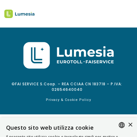
©FAI SERVICE S.Coop. – REA CCIAA CN 183718 – P.IVA:
02654640040
Privacy & Cookie Policy
×
Questo sito web utilizza cookie
Il presente sito utilizza cookie e tecnologie simili per gestire e