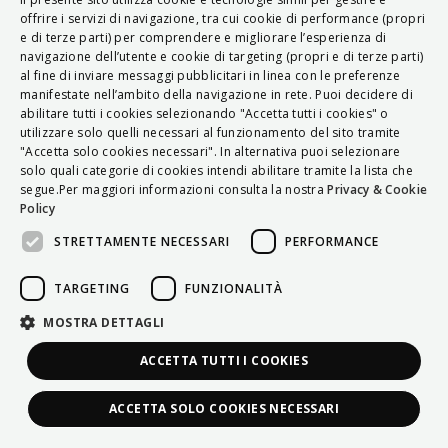
ITALIAN
offrire i servizi di navigazione, tra cui cookie di performance (propri
e di terze parti) per comprendere e migliorare l’esperienza di
ENGLISH
navigazione dell’utente e cookie di targeting (propri e di terze parti)
al fine di inviare messaggi pubblicitari in linea con le preferenze
FRENCH
manifestate nell’ambito della navigazione in rete. Puoi decidere di
abilitare tutti i cookies selezionando "Accetta tutti i cookies" o
HUNGARIAN
utilizzare solo quelli necessari al funzionamento del sito tramite
DEUTSCH
"Accetta solo cookies necessari". In alternativa puoi selezionare
solo quali categorie di cookies intendi abilitare tramite la lista che
POLSKI
segue.Per maggiori informazioni consulta la nostra
Privacy & Cookie
Policy
УКРАЇНСЬКА
STRETTAMENTE NECESSARI
PERFORMANCE
PORTUGUÊS
ESPAÑOL
TARGETING
FUNZIONALITÀ
HRVATSKI
MOSTRA DETTAGLI
ACCETTA TUTTI I COOKIES
ACCETTA SOLO COOKIES NECESSARI