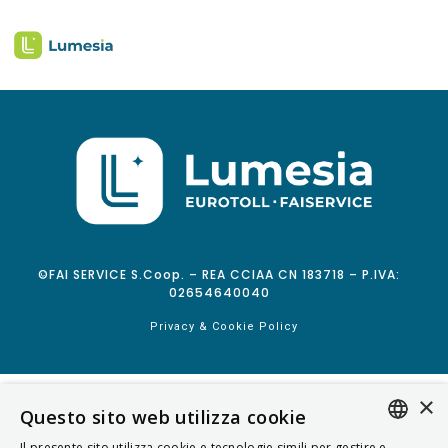
©FAI SERVICE S.Coop. – REA CCIAA CN 183718 – P.IVA:
02654640040
Privacy & Cookie Policy
×
Questo sito web utilizza cookie
Il presente sito utilizza cookie e tecnologie simili per gestire e