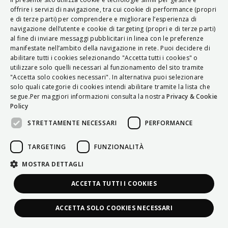
ITALIAN
offrire i servizi di navigazione, tra cui cookie di performance (propri
e di terze parti) per comprendere e migliorare l’esperienza di
ENGLISH
navigazione dell’utente e cookie di targeting (propri e di terze parti)
al fine di inviare messaggi pubblicitari in linea con le preferenze
FRENCH
manifestate nell’ambito della navigazione in rete. Puoi decidere di
abilitare tutti i cookies selezionando "Accetta tutti i cookies" o
HUNGARIAN
utilizzare solo quelli necessari al funzionamento del sito tramite
DEUTSCH
"Accetta solo cookies necessari". In alternativa puoi selezionare
solo quali categorie di cookies intendi abilitare tramite la lista che
POLSKI
segue.Per maggiori informazioni consulta la nostra
Privacy & Cookie
Policy
УКРАЇНСЬКА
STRETTAMENTE NECESSARI
PERFORMANCE
PORTUGUÊS
ESPAÑOL
TARGETING
FUNZIONALITÀ
HRVATSKI
MOSTRA DETTAGLI
ACCETTA TUTTI I COOKIES
ACCETTA SOLO COOKIES NECESSARI