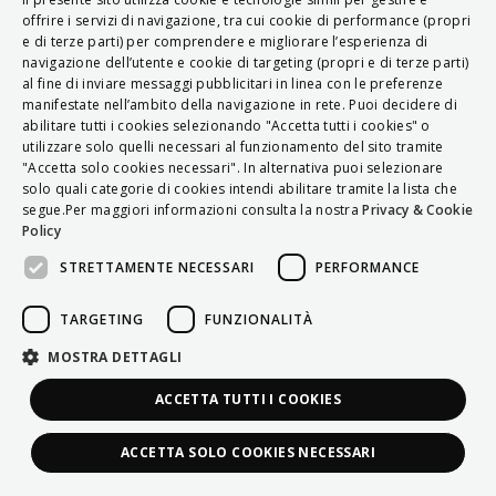
ITALIAN
offrire i servizi di navigazione, tra cui cookie di performance (propri
e di terze parti) per comprendere e migliorare l’esperienza di
ENGLISH
navigazione dell’utente e cookie di targeting (propri e di terze parti)
al fine di inviare messaggi pubblicitari in linea con le preferenze
FRENCH
manifestate nell’ambito della navigazione in rete. Puoi decidere di
abilitare tutti i cookies selezionando "Accetta tutti i cookies" o
HUNGARIAN
utilizzare solo quelli necessari al funzionamento del sito tramite
DEUTSCH
"Accetta solo cookies necessari". In alternativa puoi selezionare
solo quali categorie di cookies intendi abilitare tramite la lista che
POLSKI
segue.Per maggiori informazioni consulta la nostra
Privacy & Cookie
Policy
УКРАЇНСЬКА
STRETTAMENTE NECESSARI
PERFORMANCE
PORTUGUÊS
ESPAÑOL
TARGETING
FUNZIONALITÀ
HRVATSKI
MOSTRA DETTAGLI
ACCETTA TUTTI I COOKIES
ACCETTA SOLO COOKIES NECESSARI