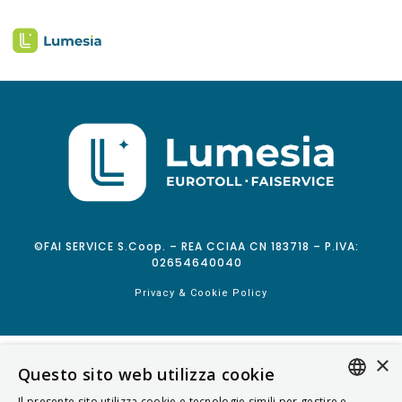
©FAI SERVICE S.Coop. – REA CCIAA CN 183718 – P.IVA:
02654640040
Privacy & Cookie Policy
×
Questo sito web utilizza cookie
Il presente sito utilizza cookie e tecnologie simili per gestire e