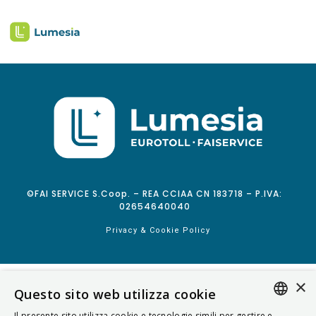
©FAI SERVICE S.Coop. – REA CCIAA CN 183718 – P.IVA:
02654640040
Privacy & Cookie Policy
×
Questo sito web utilizza cookie
Il presente sito utilizza cookie e tecnologie simili per gestire e