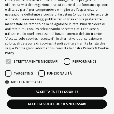
ITALIAN
offrire i servizi di navigazione, tra cui cookie di performance (propri
e di terze parti) per comprendere e migliorare l’esperienza di
ENGLISH
navigazione dell’utente e cookie di targeting (propri e di terze parti)
al fine di inviare messaggi pubblicitari in linea con le preferenze
FRENCH
manifestate nell’ambito della navigazione in rete. Puoi decidere di
abilitare tutti i cookies selezionando "Accetta tutti i cookies" o
HUNGARIAN
utilizzare solo quelli necessari al funzionamento del sito tramite
DEUTSCH
"Accetta solo cookies necessari". In alternativa puoi selezionare
solo quali categorie di cookies intendi abilitare tramite la lista che
POLSKI
segue.Per maggiori informazioni consulta la nostra
Privacy & Cookie
Policy
УКРАЇНСЬКА
STRETTAMENTE NECESSARI
PERFORMANCE
PORTUGUÊS
ESPAÑOL
TARGETING
FUNZIONALITÀ
HRVATSKI
MOSTRA DETTAGLI
ACCETTA TUTTI I COOKIES
ACCETTA SOLO COOKIES NECESSARI