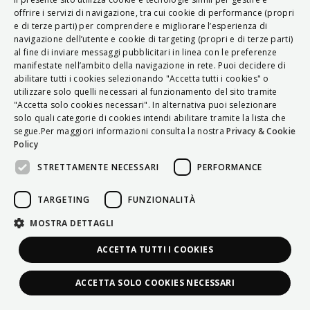
ITALIAN
offrire i servizi di navigazione, tra cui cookie di performance (propri
e di terze parti) per comprendere e migliorare l’esperienza di
ENGLISH
navigazione dell’utente e cookie di targeting (propri e di terze parti)
al fine di inviare messaggi pubblicitari in linea con le preferenze
FRENCH
manifestate nell’ambito della navigazione in rete. Puoi decidere di
abilitare tutti i cookies selezionando "Accetta tutti i cookies" o
HUNGARIAN
utilizzare solo quelli necessari al funzionamento del sito tramite
DEUTSCH
"Accetta solo cookies necessari". In alternativa puoi selezionare
solo quali categorie di cookies intendi abilitare tramite la lista che
POLSKI
segue.Per maggiori informazioni consulta la nostra
Privacy & Cookie
Policy
УКРАЇНСЬКА
STRETTAMENTE NECESSARI
PERFORMANCE
PORTUGUÊS
ESPAÑOL
TARGETING
FUNZIONALITÀ
HRVATSKI
MOSTRA DETTAGLI
ACCETTA TUTTI I COOKIES
ACCETTA SOLO COOKIES NECESSARI