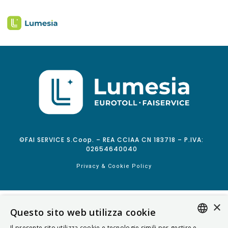
©FAI SERVICE S.Coop. – REA CCIAA CN 183718 – P.IVA:
02654640040
Privacy & Cookie Policy
×
Questo sito web utilizza cookie
Il presente sito utilizza cookie e tecnologie simili per gestire e