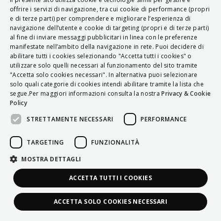
ITALIAN
offrire i servizi di navigazione, tra cui cookie di performance (propri
e di terze parti) per comprendere e migliorare l’esperienza di
ENGLISH
navigazione dell’utente e cookie di targeting (propri e di terze parti)
al fine di inviare messaggi pubblicitari in linea con le preferenze
FRENCH
manifestate nell’ambito della navigazione in rete. Puoi decidere di
abilitare tutti i cookies selezionando "Accetta tutti i cookies" o
HUNGARIAN
utilizzare solo quelli necessari al funzionamento del sito tramite
DEUTSCH
"Accetta solo cookies necessari". In alternativa puoi selezionare
solo quali categorie di cookies intendi abilitare tramite la lista che
POLSKI
segue.Per maggiori informazioni consulta la nostra
Privacy & Cookie
Policy
УКРАЇНСЬКА
STRETTAMENTE NECESSARI
PERFORMANCE
PORTUGUÊS
ESPAÑOL
TARGETING
FUNZIONALITÀ
HRVATSKI
MOSTRA DETTAGLI
ACCETTA TUTTI I COOKIES
ACCETTA SOLO COOKIES NECESSARI