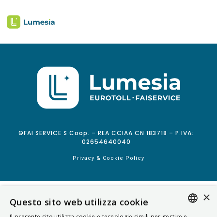
©FAI SERVICE S.Coop. – REA CCIAA CN 183718 – P.IVA:
02654640040
Privacy & Cookie Policy
×
Questo sito web utilizza cookie
Il presente sito utilizza cookie e tecnologie simili per gestire e