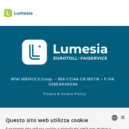
©FAI SERVICE S.Coop. – REA CCIAA CN 183718 – P.IVA:
02654640040
Privacy & Cookie Policy
×
Questo sito web utilizza cookie
Il presente sito utilizza cookie e tecnologie simili per gestire e