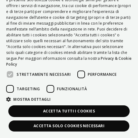
ITALIAN
offrire i servizi di navigazione, tra cui cookie di performance (propri
e di terze parti) per comprendere e migliorare l’esperienza di
ENGLISH
navigazione dell’utente e cookie di targeting (propri e di terze parti)
al fine di inviare messaggi pubblicitari in linea con le preferenze
FRENCH
manifestate nell’ambito della navigazione in rete. Puoi decidere di
abilitare tutti i cookies selezionando "Accetta tutti i cookies" o
HUNGARIAN
utilizzare solo quelli necessari al funzionamento del sito tramite
DEUTSCH
"Accetta solo cookies necessari". In alternativa puoi selezionare
solo quali categorie di cookies intendi abilitare tramite la lista che
POLSKI
segue.Per maggiori informazioni consulta la nostra
Privacy & Cookie
Policy
УКРАЇНСЬКА
STRETTAMENTE NECESSARI
PERFORMANCE
PORTUGUÊS
ESPAÑOL
TARGETING
FUNZIONALITÀ
HRVATSKI
MOSTRA DETTAGLI
ACCETTA TUTTI I COOKIES
ACCETTA SOLO COOKIES NECESSARI