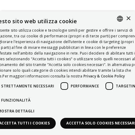
×
sto sito web utilizza cookie
esente sito utilizza cookie e tecnologie simili per gestire e offrire i servizi di
ITALIAN
azione, tra cui cookie di performance (propri e di terze parti) per compre
liorare l’esperienza di navigazione dell’utente e cookie di targeting (propri 
ENGLISH
 parti) al fine di inviare messaggi pubblicitari in linea con le preferenze
estate nell’ambito della navigazione in rete. Puoi decidere di abilitare tutti 
FRENCH
es selezionando "Accetta tutti i cookies" o utilizzare solo quelli necessari a
onamento del sito tramite "Accetta solo cookies necessari". In alternativa p
HUNGARIAN
ionare solo quali categorie di cookies intendi abilitare tramite la lista che
DEUTSCH
.Per maggiori informazioni consulta la nostra
Privacy & Cookie Policy
POLSKI
STRETTAMENTE NECESSARI
PERFORMANCE
TARGETI
УКРАЇНСЬКА
FUNZIONALITÀ
PORTUGUÊS
MOSTRA DETTAGLI
ESPAÑOL
ACCETTA TUTTI I COOKIES
ACCETTA SOLO COOKIES NECESSAR
HRVATSKI