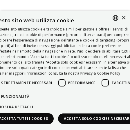
×
sto sito web utilizza cookie
esente sito utilizza cookie e tecnologie simili per gestire e offrire i servizi di
ITALIAN
azione, tra cui cookie di performance (propri e di terze parti) per compre
liorare l’esperienza di navigazione dell’utente e cookie di targeting (propri 
ENGLISH
 parti) al fine di inviare messaggi pubblicitari in linea con le preferenze
estate nell’ambito della navigazione in rete. Puoi decidere di abilitare tutti 
FRENCH
es selezionando "Accetta tutti i cookies" o utilizzare solo quelli necessari a
onamento del sito tramite "Accetta solo cookies necessari". In alternativa p
HUNGARIAN
ionare solo quali categorie di cookies intendi abilitare tramite la lista che
DEUTSCH
.Per maggiori informazioni consulta la nostra
Privacy & Cookie Policy
POLSKI
STRETTAMENTE NECESSARI
PERFORMANCE
TARGETI
УКРАЇНСЬКА
FUNZIONALITÀ
PORTUGUÊS
MOSTRA DETTAGLI
ESPAÑOL
ACCETTA TUTTI I COOKIES
ACCETTA SOLO COOKIES NECESSAR
HRVATSKI