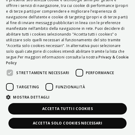
ITALIAN
offrire i servizi di navigazione, tra cui cookie di performance (propri
e di terze parti) per comprendere e migliorare l’esperienza di
ENGLISH
navigazione dell’utente e cookie di targeting (propri e di terze parti)
al fine di inviare messaggi pubblicitari in linea con le preferenze
FRENCH
manifestate nell’ambito della navigazione in rete. Puoi decidere di
abilitare tutti i cookies selezionando "Accetta tutti i cookies" o
HUNGARIAN
utilizzare solo quelli necessari al funzionamento del sito tramite
DEUTSCH
"Accetta solo cookies necessari". In alternativa puoi selezionare
solo quali categorie di cookies intendi abilitare tramite la lista che
POLSKI
segue.Per maggiori informazioni consulta la nostra
Privacy & Cookie
Policy
УКРАЇНСЬКА
STRETTAMENTE NECESSARI
PERFORMANCE
PORTUGUÊS
ESPAÑOL
TARGETING
FUNZIONALITÀ
HRVATSKI
MOSTRA DETTAGLI
ACCETTA TUTTI I COOKIES
ACCETTA SOLO COOKIES NECESSARI