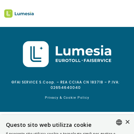
©FAI SERVICE S.Coop. – REA CCIAA CN 183718 – P.IVA:
02654640040
Privacy & Cookie Policy
×
Questo sito web utilizza cookie
Il presente sito utilizza cookie e tecnologie simili per gestire e