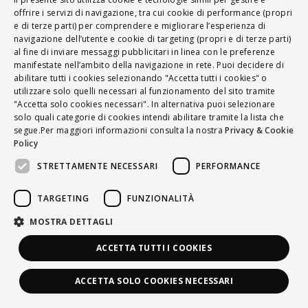
ITALIAN
offrire i servizi di navigazione, tra cui cookie di performance (propri
e di terze parti) per comprendere e migliorare l’esperienza di
ENGLISH
navigazione dell’utente e cookie di targeting (propri e di terze parti)
al fine di inviare messaggi pubblicitari in linea con le preferenze
FRENCH
manifestate nell’ambito della navigazione in rete. Puoi decidere di
abilitare tutti i cookies selezionando "Accetta tutti i cookies" o
HUNGARIAN
utilizzare solo quelli necessari al funzionamento del sito tramite
DEUTSCH
"Accetta solo cookies necessari". In alternativa puoi selezionare
solo quali categorie di cookies intendi abilitare tramite la lista che
POLSKI
segue.Per maggiori informazioni consulta la nostra
Privacy & Cookie
Policy
УКРАЇНСЬКА
STRETTAMENTE NECESSARI
PERFORMANCE
PORTUGUÊS
ESPAÑOL
TARGETING
FUNZIONALITÀ
HRVATSKI
MOSTRA DETTAGLI
ACCETTA TUTTI I COOKIES
ACCETTA SOLO COOKIES NECESSARI