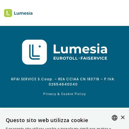
©FAI SERVICE S.Coop. – REA CCIAA CN 183718 – P.IVA:
02654640040
Privacy & Cookie Policy
×
Questo sito web utilizza cookie
Il presente sito utilizza cookie e tecnologie simili per gestire e