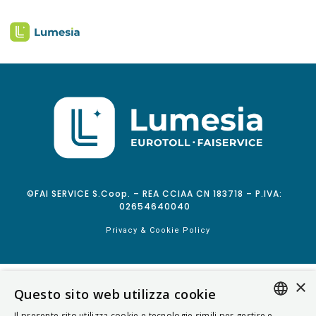
©FAI SERVICE S.Coop. – REA CCIAA CN 183718 – P.IVA:
02654640040
Privacy & Cookie Policy
×
Questo sito web utilizza cookie
Il presente sito utilizza cookie e tecnologie simili per gestire e