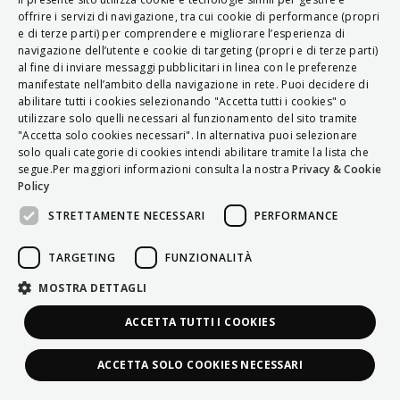
ITALIAN
offrire i servizi di navigazione, tra cui cookie di performance (propri
e di terze parti) per comprendere e migliorare l’esperienza di
ENGLISH
navigazione dell’utente e cookie di targeting (propri e di terze parti)
al fine di inviare messaggi pubblicitari in linea con le preferenze
FRENCH
manifestate nell’ambito della navigazione in rete. Puoi decidere di
abilitare tutti i cookies selezionando "Accetta tutti i cookies" o
HUNGARIAN
utilizzare solo quelli necessari al funzionamento del sito tramite
DEUTSCH
"Accetta solo cookies necessari". In alternativa puoi selezionare
solo quali categorie di cookies intendi abilitare tramite la lista che
POLSKI
segue.Per maggiori informazioni consulta la nostra
Privacy & Cookie
Policy
УКРАЇНСЬКА
STRETTAMENTE NECESSARI
PERFORMANCE
PORTUGUÊS
ESPAÑOL
TARGETING
FUNZIONALITÀ
HRVATSKI
MOSTRA DETTAGLI
ACCETTA TUTTI I COOKIES
ACCETTA SOLO COOKIES NECESSARI