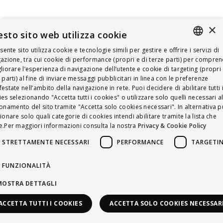
×
sto sito web utilizza cookie
esente sito utilizza cookie e tecnologie simili per gestire e offrire i servizi di
ITALIAN
azione, tra cui cookie di performance (propri e di terze parti) per compre
liorare l’esperienza di navigazione dell’utente e cookie di targeting (propri 
ENGLISH
 parti) al fine di inviare messaggi pubblicitari in linea con le preferenze
estate nell’ambito della navigazione in rete. Puoi decidere di abilitare tutti 
FRENCH
es selezionando "Accetta tutti i cookies" o utilizzare solo quelli necessari a
onamento del sito tramite "Accetta solo cookies necessari". In alternativa p
HUNGARIAN
ionare solo quali categorie di cookies intendi abilitare tramite la lista che
DEUTSCH
.Per maggiori informazioni consulta la nostra
Privacy & Cookie Policy
POLSKI
STRETTAMENTE NECESSARI
PERFORMANCE
TARGETI
УКРАЇНСЬКА
FUNZIONALITÀ
PORTUGUÊS
MOSTRA DETTAGLI
ESPAÑOL
ACCETTA TUTTI I COOKIES
ACCETTA SOLO COOKIES NECESSAR
HRVATSKI