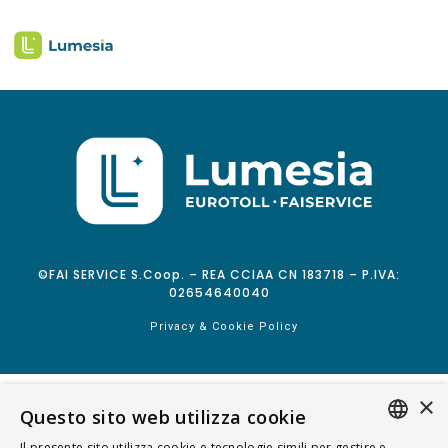
©FAI SERVICE S.Coop. – REA CCIAA CN 183718 – P.IVA:
02654640040
Privacy & Cookie Policy
×
Questo sito web utilizza cookie
Il presente sito utilizza cookie e tecnologie simili per gestire e