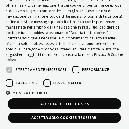
ITALIAN
offrire i servizi di navigazione, tra cui cookie di performance (propri
e di terze parti) per comprendere e migliorare l’esperienza di
ENGLISH
navigazione dell’utente e cookie di targeting (propri e di terze parti)
al fine di inviare messaggi pubblicitari in linea con le preferenze
FRENCH
manifestate nell’ambito della navigazione in rete. Puoi decidere di
abilitare tutti i cookies selezionando "Accetta tutti i cookies" o
HUNGARIAN
utilizzare solo quelli necessari al funzionamento del sito tramite
DEUTSCH
"Accetta solo cookies necessari". In alternativa puoi selezionare
solo quali categorie di cookies intendi abilitare tramite la lista che
POLSKI
segue.Per maggiori informazioni consulta la nostra
Privacy & Cookie
Policy
УКРАЇНСЬКА
STRETTAMENTE NECESSARI
PERFORMANCE
PORTUGUÊS
ESPAÑOL
TARGETING
FUNZIONALITÀ
HRVATSKI
MOSTRA DETTAGLI
ACCETTA TUTTI I COOKIES
ACCETTA SOLO COOKIES NECESSARI