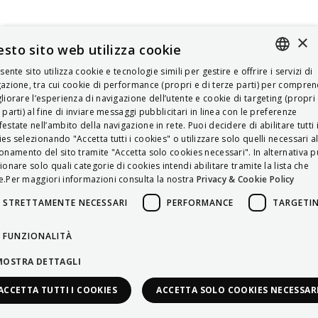
×
sto sito web utilizza cookie
esente sito utilizza cookie e tecnologie simili per gestire e offrire i servizi di
ITALIAN
azione, tra cui cookie di performance (propri e di terze parti) per compre
liorare l’esperienza di navigazione dell’utente e cookie di targeting (propri 
ENGLISH
 parti) al fine di inviare messaggi pubblicitari in linea con le preferenze
estate nell’ambito della navigazione in rete. Puoi decidere di abilitare tutti 
FRENCH
es selezionando "Accetta tutti i cookies" o utilizzare solo quelli necessari a
onamento del sito tramite "Accetta solo cookies necessari". In alternativa p
HUNGARIAN
ionare solo quali categorie di cookies intendi abilitare tramite la lista che
DEUTSCH
.Per maggiori informazioni consulta la nostra
Privacy & Cookie Policy
POLSKI
STRETTAMENTE NECESSARI
PERFORMANCE
TARGETI
УКРАЇНСЬКА
FUNZIONALITÀ
PORTUGUÊS
MOSTRA DETTAGLI
ESPAÑOL
ACCETTA TUTTI I COOKIES
ACCETTA SOLO COOKIES NECESSAR
HRVATSKI