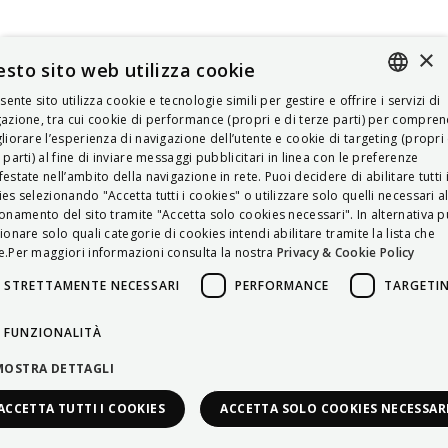
×
sto sito web utilizza cookie
esente sito utilizza cookie e tecnologie simili per gestire e offrire i servizi di
ITALIAN
azione, tra cui cookie di performance (propri e di terze parti) per compre
liorare l’esperienza di navigazione dell’utente e cookie di targeting (propri 
ENGLISH
 parti) al fine di inviare messaggi pubblicitari in linea con le preferenze
estate nell’ambito della navigazione in rete. Puoi decidere di abilitare tutti 
FRENCH
es selezionando "Accetta tutti i cookies" o utilizzare solo quelli necessari a
onamento del sito tramite "Accetta solo cookies necessari". In alternativa p
HUNGARIAN
ionare solo quali categorie di cookies intendi abilitare tramite la lista che
DEUTSCH
.Per maggiori informazioni consulta la nostra
Privacy & Cookie Policy
POLSKI
STRETTAMENTE NECESSARI
PERFORMANCE
TARGETI
УКРАЇНСЬКА
FUNZIONALITÀ
PORTUGUÊS
MOSTRA DETTAGLI
ESPAÑOL
ACCETTA TUTTI I COOKIES
ACCETTA SOLO COOKIES NECESSAR
HRVATSKI