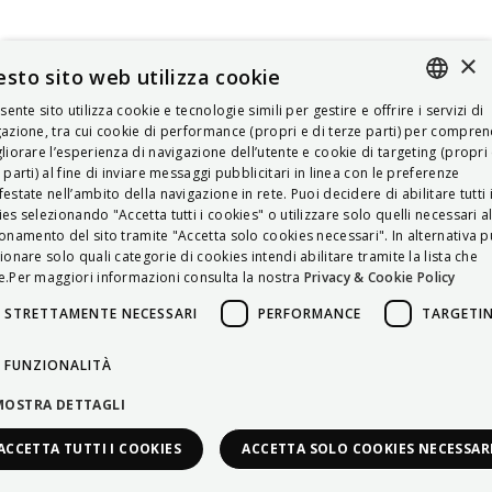
×
sto sito web utilizza cookie
esente sito utilizza cookie e tecnologie simili per gestire e offrire i servizi di
ITALIAN
azione, tra cui cookie di performance (propri e di terze parti) per compre
liorare l’esperienza di navigazione dell’utente e cookie di targeting (propri 
ENGLISH
 parti) al fine di inviare messaggi pubblicitari in linea con le preferenze
estate nell’ambito della navigazione in rete. Puoi decidere di abilitare tutti 
FRENCH
es selezionando "Accetta tutti i cookies" o utilizzare solo quelli necessari a
onamento del sito tramite "Accetta solo cookies necessari". In alternativa p
HUNGARIAN
ionare solo quali categorie di cookies intendi abilitare tramite la lista che
DEUTSCH
.Per maggiori informazioni consulta la nostra
Privacy & Cookie Policy
POLSKI
STRETTAMENTE NECESSARI
PERFORMANCE
TARGETI
УКРАЇНСЬКА
FUNZIONALITÀ
PORTUGUÊS
MOSTRA DETTAGLI
ESPAÑOL
ACCETTA TUTTI I COOKIES
ACCETTA SOLO COOKIES NECESSAR
HRVATSKI