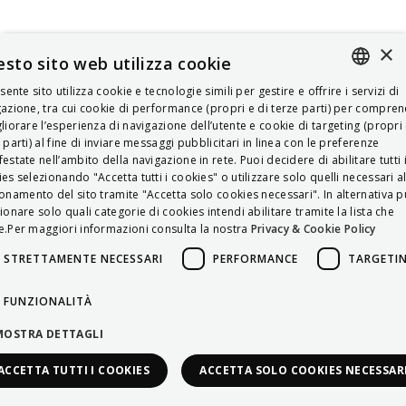
×
sto sito web utilizza cookie
esente sito utilizza cookie e tecnologie simili per gestire e offrire i servizi di
ITALIAN
azione, tra cui cookie di performance (propri e di terze parti) per compre
liorare l’esperienza di navigazione dell’utente e cookie di targeting (propri 
ENGLISH
 parti) al fine di inviare messaggi pubblicitari in linea con le preferenze
estate nell’ambito della navigazione in rete. Puoi decidere di abilitare tutti 
FRENCH
es selezionando "Accetta tutti i cookies" o utilizzare solo quelli necessari a
onamento del sito tramite "Accetta solo cookies necessari". In alternativa p
HUNGARIAN
ionare solo quali categorie di cookies intendi abilitare tramite la lista che
DEUTSCH
.Per maggiori informazioni consulta la nostra
Privacy & Cookie Policy
POLSKI
STRETTAMENTE NECESSARI
PERFORMANCE
TARGETI
УКРАЇНСЬКА
FUNZIONALITÀ
PORTUGUÊS
MOSTRA DETTAGLI
ESPAÑOL
ACCETTA TUTTI I COOKIES
ACCETTA SOLO COOKIES NECESSAR
HRVATSKI