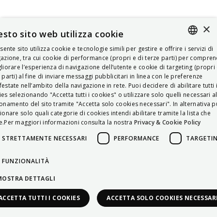
×
sto sito web utilizza cookie
esente sito utilizza cookie e tecnologie simili per gestire e offrire i servizi di
ITALIAN
azione, tra cui cookie di performance (propri e di terze parti) per compre
liorare l’esperienza di navigazione dell’utente e cookie di targeting (propri 
ENGLISH
 parti) al fine di inviare messaggi pubblicitari in linea con le preferenze
estate nell’ambito della navigazione in rete. Puoi decidere di abilitare tutti 
FRENCH
es selezionando "Accetta tutti i cookies" o utilizzare solo quelli necessari a
onamento del sito tramite "Accetta solo cookies necessari". In alternativa p
HUNGARIAN
ionare solo quali categorie di cookies intendi abilitare tramite la lista che
DEUTSCH
.Per maggiori informazioni consulta la nostra
Privacy & Cookie Policy
POLSKI
STRETTAMENTE NECESSARI
PERFORMANCE
TARGETI
УКРАЇНСЬКА
FUNZIONALITÀ
PORTUGUÊS
MOSTRA DETTAGLI
ESPAÑOL
ACCETTA TUTTI I COOKIES
ACCETTA SOLO COOKIES NECESSAR
HRVATSKI