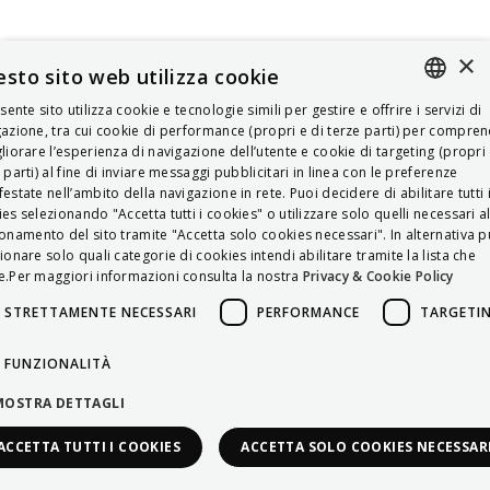
×
sto sito web utilizza cookie
esente sito utilizza cookie e tecnologie simili per gestire e offrire i servizi di
ITALIAN
azione, tra cui cookie di performance (propri e di terze parti) per compre
liorare l’esperienza di navigazione dell’utente e cookie di targeting (propri 
ENGLISH
 parti) al fine di inviare messaggi pubblicitari in linea con le preferenze
estate nell’ambito della navigazione in rete. Puoi decidere di abilitare tutti 
FRENCH
es selezionando "Accetta tutti i cookies" o utilizzare solo quelli necessari a
onamento del sito tramite "Accetta solo cookies necessari". In alternativa p
HUNGARIAN
ionare solo quali categorie di cookies intendi abilitare tramite la lista che
DEUTSCH
.Per maggiori informazioni consulta la nostra
Privacy & Cookie Policy
POLSKI
STRETTAMENTE NECESSARI
PERFORMANCE
TARGETI
УКРАЇНСЬКА
FUNZIONALITÀ
PORTUGUÊS
MOSTRA DETTAGLI
ESPAÑOL
ACCETTA TUTTI I COOKIES
ACCETTA SOLO COOKIES NECESSAR
HRVATSKI