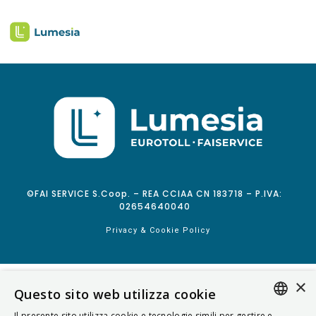
©FAI SERVICE S.Coop. – REA CCIAA CN 183718 – P.IVA:
02654640040
Privacy & Cookie Policy
×
Questo sito web utilizza cookie
Il presente sito utilizza cookie e tecnologie simili per gestire e