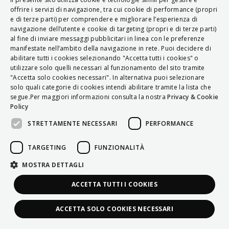
ITALIAN
offrire i servizi di navigazione, tra cui cookie di performance (propri
e di terze parti) per comprendere e migliorare l’esperienza di
ENGLISH
navigazione dell’utente e cookie di targeting (propri e di terze parti)
al fine di inviare messaggi pubblicitari in linea con le preferenze
FRENCH
manifestate nell’ambito della navigazione in rete. Puoi decidere di
abilitare tutti i cookies selezionando "Accetta tutti i cookies" o
HUNGARIAN
utilizzare solo quelli necessari al funzionamento del sito tramite
DEUTSCH
"Accetta solo cookies necessari". In alternativa puoi selezionare
solo quali categorie di cookies intendi abilitare tramite la lista che
POLSKI
segue.Per maggiori informazioni consulta la nostra
Privacy & Cookie
Policy
УКРАЇНСЬКА
STRETTAMENTE NECESSARI
PERFORMANCE
PORTUGUÊS
ESPAÑOL
TARGETING
FUNZIONALITÀ
HRVATSKI
MOSTRA DETTAGLI
ACCETTA TUTTI I COOKIES
ACCETTA SOLO COOKIES NECESSARI