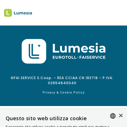
©FAI SERVICE S.Coop. – REA CCIAA CN 183718 – P.IVA:
02654640040
Privacy & Cookie Policy
×
Questo sito web utilizza cookie
Il presente sito utilizza cookie e tecnologie simili per gestire e