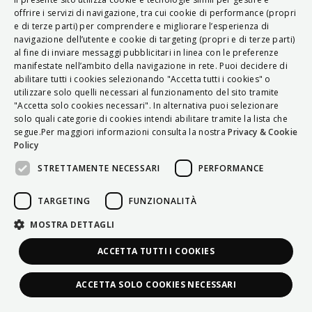
ITALIAN
offrire i servizi di navigazione, tra cui cookie di performance (propri
e di terze parti) per comprendere e migliorare l’esperienza di
ENGLISH
navigazione dell’utente e cookie di targeting (propri e di terze parti)
al fine di inviare messaggi pubblicitari in linea con le preferenze
FRENCH
manifestate nell’ambito della navigazione in rete. Puoi decidere di
abilitare tutti i cookies selezionando "Accetta tutti i cookies" o
HUNGARIAN
utilizzare solo quelli necessari al funzionamento del sito tramite
DEUTSCH
"Accetta solo cookies necessari". In alternativa puoi selezionare
solo quali categorie di cookies intendi abilitare tramite la lista che
POLSKI
segue.Per maggiori informazioni consulta la nostra
Privacy & Cookie
Policy
УКРАЇНСЬКА
STRETTAMENTE NECESSARI
PERFORMANCE
PORTUGUÊS
ESPAÑOL
TARGETING
FUNZIONALITÀ
HRVATSKI
MOSTRA DETTAGLI
ACCETTA TUTTI I COOKIES
ACCETTA SOLO COOKIES NECESSARI