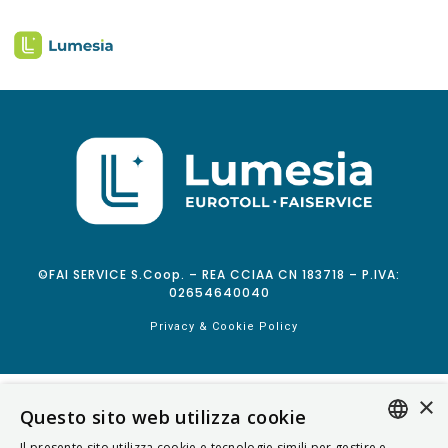
©FAI SERVICE S.Coop. – REA CCIAA CN 183718 – P.IVA:
02654640040
Privacy & Cookie Policy
×
Questo sito web utilizza cookie
Il presente sito utilizza cookie e tecnologie simili per gestire e