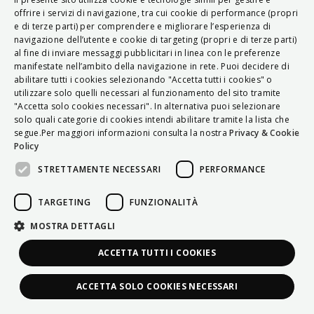
ITALIAN
offrire i servizi di navigazione, tra cui cookie di performance (propri
e di terze parti) per comprendere e migliorare l’esperienza di
ENGLISH
navigazione dell’utente e cookie di targeting (propri e di terze parti)
al fine di inviare messaggi pubblicitari in linea con le preferenze
FRENCH
manifestate nell’ambito della navigazione in rete. Puoi decidere di
abilitare tutti i cookies selezionando "Accetta tutti i cookies" o
HUNGARIAN
utilizzare solo quelli necessari al funzionamento del sito tramite
DEUTSCH
"Accetta solo cookies necessari". In alternativa puoi selezionare
solo quali categorie di cookies intendi abilitare tramite la lista che
POLSKI
segue.Per maggiori informazioni consulta la nostra
Privacy & Cookie
Policy
УКРАЇНСЬКА
STRETTAMENTE NECESSARI
PERFORMANCE
PORTUGUÊS
ESPAÑOL
TARGETING
FUNZIONALITÀ
HRVATSKI
MOSTRA DETTAGLI
ACCETTA TUTTI I COOKIES
ACCETTA SOLO COOKIES NECESSARI