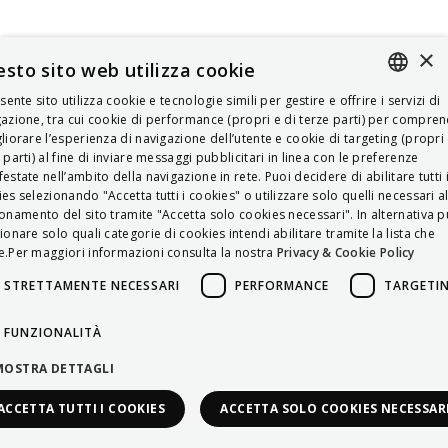
×
sto sito web utilizza cookie
esente sito utilizza cookie e tecnologie simili per gestire e offrire i servizi di
ITALIAN
azione, tra cui cookie di performance (propri e di terze parti) per compre
liorare l’esperienza di navigazione dell’utente e cookie di targeting (propri 
ENGLISH
 parti) al fine di inviare messaggi pubblicitari in linea con le preferenze
estate nell’ambito della navigazione in rete. Puoi decidere di abilitare tutti 
FRENCH
es selezionando "Accetta tutti i cookies" o utilizzare solo quelli necessari a
onamento del sito tramite "Accetta solo cookies necessari". In alternativa p
HUNGARIAN
ionare solo quali categorie di cookies intendi abilitare tramite la lista che
DEUTSCH
.Per maggiori informazioni consulta la nostra
Privacy & Cookie Policy
POLSKI
STRETTAMENTE NECESSARI
PERFORMANCE
TARGETI
УКРАЇНСЬКА
FUNZIONALITÀ
PORTUGUÊS
MOSTRA DETTAGLI
ESPAÑOL
ACCETTA TUTTI I COOKIES
ACCETTA SOLO COOKIES NECESSAR
HRVATSKI