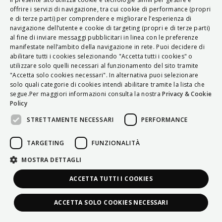
ITALIAN
offrire i servizi di navigazione, tra cui cookie di performance (propri
e di terze parti) per comprendere e migliorare l’esperienza di
ENGLISH
navigazione dell’utente e cookie di targeting (propri e di terze parti)
al fine di inviare messaggi pubblicitari in linea con le preferenze
FRENCH
manifestate nell’ambito della navigazione in rete. Puoi decidere di
abilitare tutti i cookies selezionando "Accetta tutti i cookies" o
HUNGARIAN
utilizzare solo quelli necessari al funzionamento del sito tramite
DEUTSCH
"Accetta solo cookies necessari". In alternativa puoi selezionare
solo quali categorie di cookies intendi abilitare tramite la lista che
POLSKI
segue.Per maggiori informazioni consulta la nostra
Privacy & Cookie
Policy
УКРАЇНСЬКА
STRETTAMENTE NECESSARI
PERFORMANCE
PORTUGUÊS
ESPAÑOL
TARGETING
FUNZIONALITÀ
HRVATSKI
MOSTRA DETTAGLI
ACCETTA TUTTI I COOKIES
ACCETTA SOLO COOKIES NECESSARI