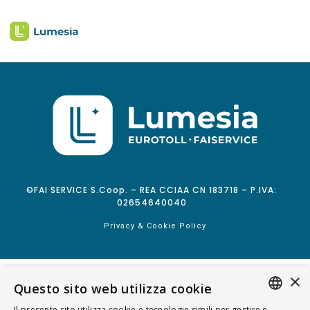
©FAI SERVICE S.Coop. – REA CCIAA CN 183718 – P.IVA:
02654640040
Privacy & Cookie Policy
×
Questo sito web utilizza cookie
Il presente sito utilizza cookie e tecnologie simili per gestire e