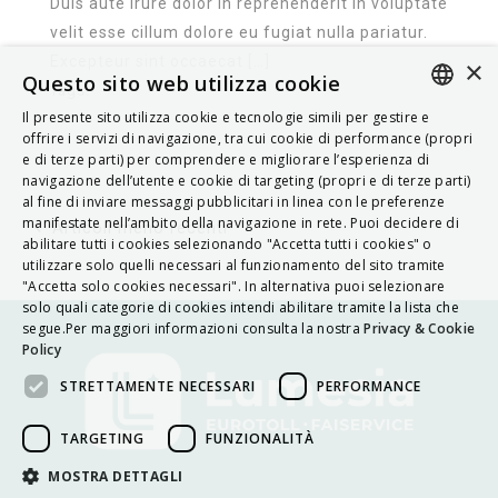
Duis aute irure dolor in reprehenderit in voluptate
velit esse cillum dolore eu fugiat nulla pariatur.
Excepteur sint occaecat […]
×
Questo sito web utilizza cookie
Tags:
Il presente sito utilizza cookie e tecnologie simili per gestire e
ITALIAN
offrire i servizi di navigazione, tra cui cookie di performance (propri
e di terze parti) per comprendere e migliorare l’esperienza di
ENGLISH
navigazione dell’utente e cookie di targeting (propri e di terze parti)
al fine di inviare messaggi pubblicitari in linea con le preferenze
FRENCH
manifestate nell’ambito della navigazione in rete. Puoi decidere di
Articoli meno recenti
abilitare tutti i cookies selezionando "Accetta tutti i cookies" o
HUNGARIAN
utilizzare solo quelli necessari al funzionamento del sito tramite
DEUTSCH
"Accetta solo cookies necessari". In alternativa puoi selezionare
solo quali categorie di cookies intendi abilitare tramite la lista che
POLSKI
segue.Per maggiori informazioni consulta la nostra
Privacy & Cookie
Policy
УКРАЇНСЬКА
STRETTAMENTE NECESSARI
PERFORMANCE
PORTUGUÊS
ESPAÑOL
TARGETING
FUNZIONALITÀ
HRVATSKI
MOSTRA DETTAGLI