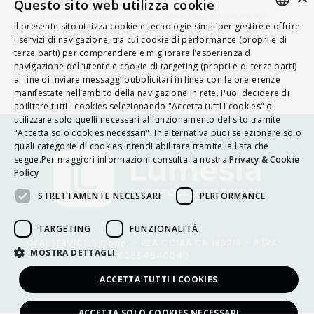
Questo sito web utilizza cookie
Lorem ipsum dolor sit amet, consectetur adipiscing elit,
Il presente sito utilizza cookie e tecnologie simili per gestire e offrire
sed do eiusmod tempor incididunt ut labore ...
ITALIAN
i servizi di navigazione, tra cui cookie di performance (propri e di
terze parti) per comprendere e migliorare l’esperienza di
ENGLISH
ADMIN
14/06/2017
navigazione dell’utente e cookie di targeting (propri e di terze parti)
al fine di inviare messaggi pubblicitari in linea con le preferenze
FRENCH
manifestate nell’ambito della navigazione in rete. Puoi decidere di
abilitare tutti i cookies selezionando "Accetta tutti i cookies" o
HUNGARIAN
utilizzare solo quelli necessari al funzionamento del sito tramite
DEUTSCH
"Accetta solo cookies necessari". In alternativa puoi selezionare solo
quali categorie di cookies intendi abilitare tramite la lista che
POLSKI
segue.Per maggiori informazioni consulta la nostra
Privacy & Cookie
Policy
УКРАЇНСЬКА
STRETTAMENTE NECESSARI
PERFORMANCE
PORTUGUÊS
ESPAÑOL
TARGETING
FUNZIONALITÀ
©FAI SERVICE S.Coop. – REA CCIAA CN 183718 – P.IVA:
HRVATSKI
MOSTRA DETTAGLI
02654640040
ACCETTA TUTTI I COOKIES
Privacy & Cookie Policy
ACCETTA SOLO COOKIES NECESSARI