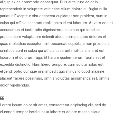
aliquip ex ea commodo consequat. Duis aute irure dolor in
reprehenderit in voluptate velit esse cillum dolore eu fugiat nulla
pariatur. Excepteur sint occaecat cupidatat non proident, sunt in
culpa qui officia deserunt mollit anim id est laborum. At vero eos et
accusamus et iusto odio dignissimos ducimus qui blanditiis
praesentium voluptatum deleniti atque corrupti quos dolores et
quas molestias excepturi sint occaecati cupiditate non provident,
similique sunt in culpa qui officia deserunt mollitia animi, id est
laborum et dolorum fuga. Et harum quidem rerum facilis est et
expedita distinctio. Nam libero tempore, cum soluta nobis est
eligendi optio cumque nihil impedit quo minus id quod maxime
placeat facere possimus, omnis voluptas assumenda est, omnis
dolor repellendus.
Lorem ipsum dolor sit amet, consectetur adipiscing elit, sed do
eiusmod tempor incididunt ut labore et dolore magna aliqua.