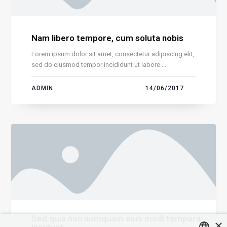
Nam libero tempore, cum soluta nobis
Lorem ipsum dolor sit amet, consectetur adipiscing elit,
sed do eiusmod tempor incididunt ut labore ...
ADMIN
14/06/2017
Sed quia non numquam eius modi tempora
×
incidunt